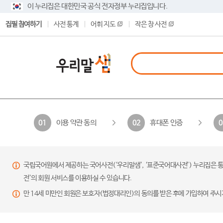
이 누리집은 대한민국 공식 전자정부 누리집입니다.
집필 참여하기
사전 통계
어휘 지도
작은 창 사전
이용 약관 동의
휴대폰 인증
01
02
0
국립국어원에서 제공하는 국어사전(‘우리말샘’, ‘표준국어대사전’) 누리집은 통
전’의 회원 서비스를 이용하실 수 있습니다.
만 14세 미만인 회원은 보호자(법정대리인)의 동의를 받은 후에 가입하여 주시