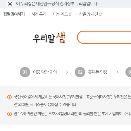
이 누리집은 대한민국 공식 전자정부 누리집입니다.
집필 참여하기
사전 통계
어휘 지도
작은 창 사전
이용 약관 동의
휴대폰 인증
01
02
0
국립국어원에서 제공하는 국어사전(‘우리말샘’, ‘표준국어대사전’) 누리집은 통
전’의 회원 서비스를 이용하실 수 있습니다.
만 14세 미만인 회원은 보호자(법정대리인)의 동의를 받은 후에 가입하여 주시