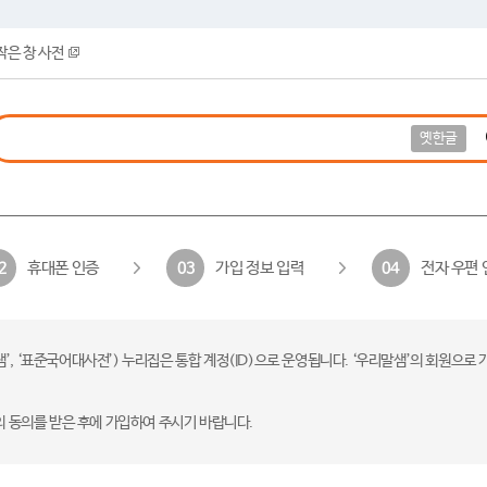
작은 창 사전
옛한글
휴대폰 인증
가입 정보 입력
전자 우편 
2
03
04
 ‘표준국어대사전’) 누리집은 통합 계정(ID)으로 운영됩니다. ‘우리말샘’의 회원으로 
의 동의를 받은 후에 가입하여 주시기 바랍니다.