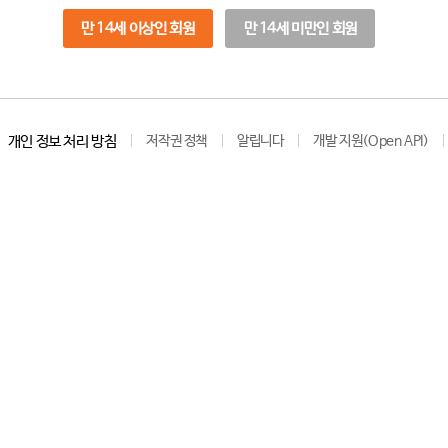
만 14세 이상인 회원
만 14세 미만인 회원
개인 정보 처리 방침
저작권 정책
알립니다
개발 지원(Open API)