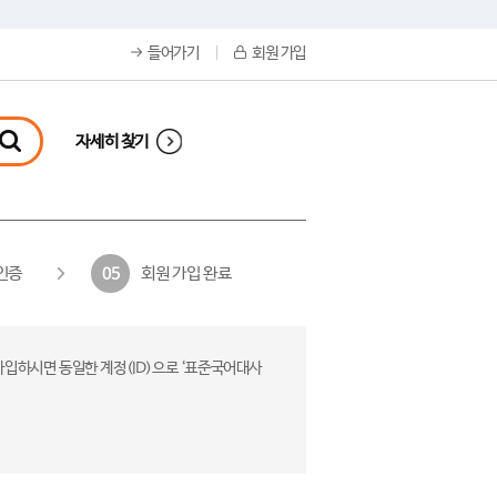
들어가기
회원 가입
자세히 찾기
인증
회원 가입 완료
05
가입하시면 동일한 계정(ID)으로 ‘표준국어대사