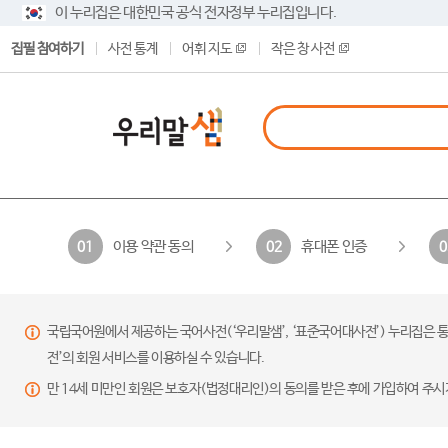
이 누리집은 대한민국 공식 전자정부 누리집입니다.
집필 참여하기
사전 통계
어휘 지도
작은 창 사전
이용 약관 동의
휴대폰 인증
01
02
0
국립국어원에서 제공하는 국어사전(‘우리말샘’, ‘표준국어대사전’) 누리집은 통
전’의 회원 서비스를 이용하실 수 있습니다.
만 14세 미만인 회원은 보호자(법정대리인)의 동의를 받은 후에 가입하여 주시