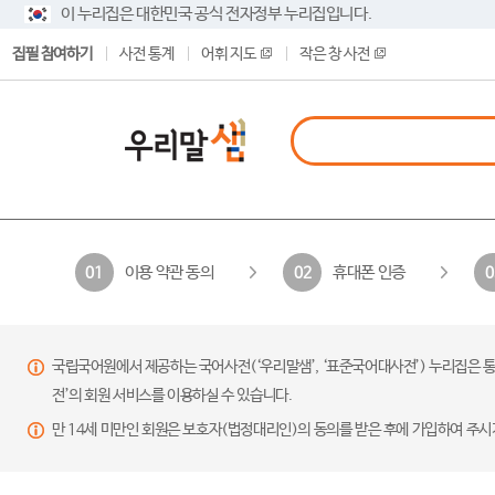
이 누리집은 대한민국 공식 전자정부 누리집입니다.
집필 참여하기
사전 통계
어휘 지도
작은 창 사전
이용 약관 동의
휴대폰 인증
01
02
0
국립국어원에서 제공하는 국어사전(‘우리말샘’, ‘표준국어대사전’) 누리집은 통
전’의 회원 서비스를 이용하실 수 있습니다.
만 14세 미만인 회원은 보호자(법정대리인)의 동의를 받은 후에 가입하여 주시