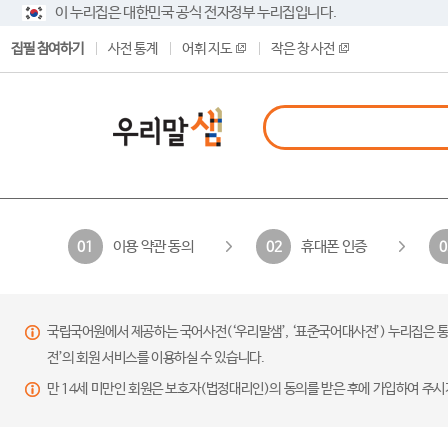
이 누리집은 대한민국 공식 전자정부 누리집입니다.
집필 참여하기
사전 통계
어휘 지도
작은 창 사전
이용 약관 동의
휴대폰 인증
01
02
0
국립국어원에서 제공하는 국어사전(‘우리말샘’, ‘표준국어대사전’) 누리집은 통
전’의 회원 서비스를 이용하실 수 있습니다.
만 14세 미만인 회원은 보호자(법정대리인)의 동의를 받은 후에 가입하여 주시