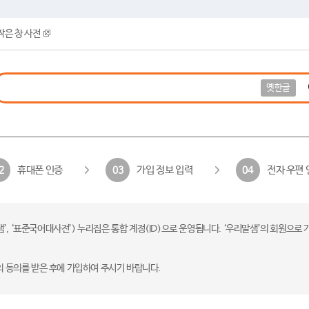
작은 창 사전
옛한글
휴대폰 인증
가입 정보 입력
전자 우편 
2
03
04
 ‘표준국어대사전’) 누리집은 통합 계정(ID)으로 운영됩니다. ‘우리말샘’의 회원으로 
의 동의를 받은 후에 가입하여 주시기 바랍니다.