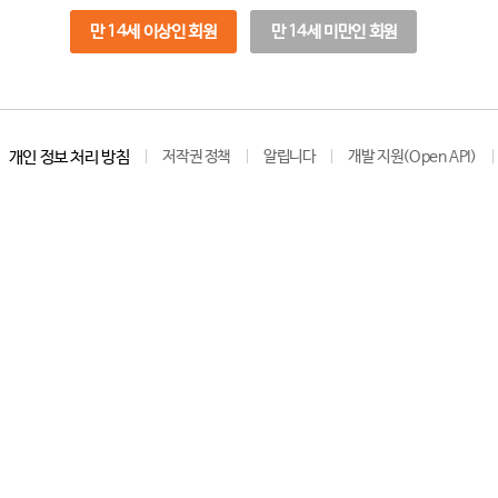
만 14세 이상인 회원
만 14세 미만인 회원
개인 정보 처리 방침
저작권 정책
알립니다
개발 지원(Open API)