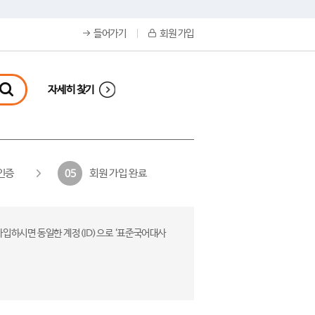
들어가기
회원 가입
자세히 찾기
인증
회원 가입 완료
05
가입하시면 동일한 계정(ID)으로 ‘표준국어대사