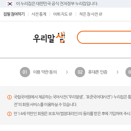
이 누리집은 대한민국 공식 전자정부 누리집입니다.
집필 참여하기
사전 통계
어휘 지도
작은 창 사전
이용 약관 동의
휴대폰 인증
01
02
0
국립국어원에서 제공하는 국어사전(‘우리말샘’, ‘표준국어대사전’) 누리집은 통
전’의 회원 서비스를 이용하실 수 있습니다.
만 14세 미만인 회원은 보호자(법정대리인)의 동의를 받은 후에 가입하여 주시