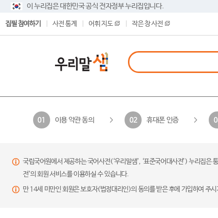
이 누리집은 대한민국 공식 전자정부 누리집입니다.
집필 참여하기
사전 통계
어휘 지도
작은 창 사전
이용 약관 동의
휴대폰 인증
01
02
0
국립국어원에서 제공하는 국어사전(‘우리말샘’, ‘표준국어대사전’) 누리집은 통
전’의 회원 서비스를 이용하실 수 있습니다.
만 14세 미만인 회원은 보호자(법정대리인)의 동의를 받은 후에 가입하여 주시