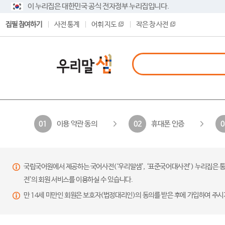
이 누리집은 대한민국 공식 전자정부 누리집입니다.
집필 참여하기
사전 통계
어휘 지도
작은 창 사전
이용 약관 동의
휴대폰 인증
01
02
0
국립국어원에서 제공하는 국어사전(‘우리말샘’, ‘표준국어대사전’) 누리집은 통
전’의 회원 서비스를 이용하실 수 있습니다.
만 14세 미만인 회원은 보호자(법정대리인)의 동의를 받은 후에 가입하여 주시