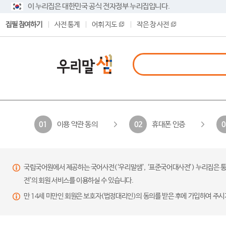
이 누리집은 대한민국 공식 전자정부 누리집입니다.
집필 참여하기
사전 통계
어휘 지도
작은 창 사전
이용 약관 동의
휴대폰 인증
01
02
0
국립국어원에서 제공하는 국어사전(‘우리말샘’, ‘표준국어대사전’) 누리집은 통
전’의 회원 서비스를 이용하실 수 있습니다.
만 14세 미만인 회원은 보호자(법정대리인)의 동의를 받은 후에 가입하여 주시