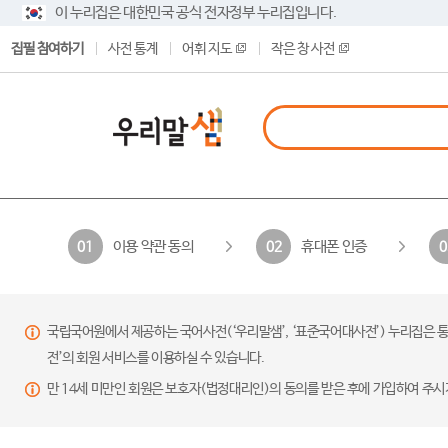
이 누리집은 대한민국 공식 전자정부 누리집입니다.
집필 참여하기
사전 통계
어휘 지도
작은 창 사전
이용 약관 동의
휴대폰 인증
01
02
0
국립국어원에서 제공하는 국어사전(‘우리말샘’, ‘표준국어대사전’) 누리집은 통
전’의 회원 서비스를 이용하실 수 있습니다.
만 14세 미만인 회원은 보호자(법정대리인)의 동의를 받은 후에 가입하여 주시