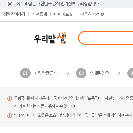
이 누리집은 대한민국 공식 전자정부 누리집입니다.
집필 참여하기
사전 통계
어휘 지도
작은 창 사전
이용 약관 동의
휴대폰 인증
01
02
0
국립국어원에서 제공하는 국어사전(‘우리말샘’, ‘표준국어대사전’) 누리집은 통
전’의 회원 서비스를 이용하실 수 있습니다.
만 14세 미만인 회원은 보호자(법정대리인)의 동의를 받은 후에 가입하여 주시