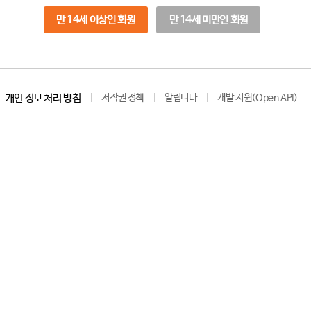
만 14세 이상인 회원
만 14세 미만인 회원
개인 정보 처리 방침
저작권 정책
알립니다
개발 지원(Open API)