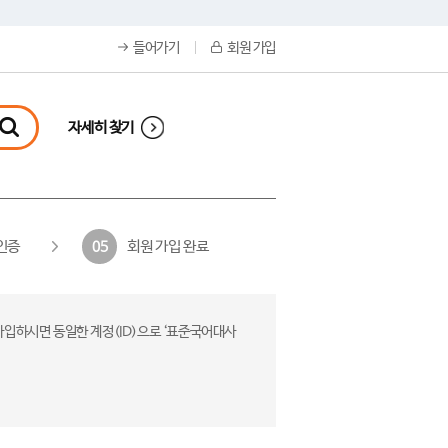
들어가기
회원 가입
자세히 찾기
인증
회원 가입 완료
05
가입하시면 동일한 계정(ID)으로 ‘표준국어대사