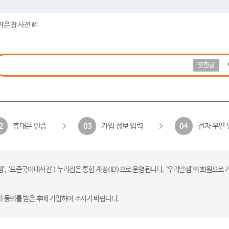
작은 창 사전
옛한글
휴대폰 인증
가입 정보 입력
전자 우편 
2
03
04
 ‘표준국어대사전’) 누리집은 통합 계정(ID)으로 운영됩니다. ‘우리말샘’의 회원으로 
의 동의를 받은 후에 가입하여 주시기 바랍니다.