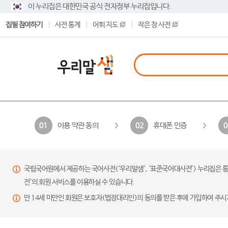
이 누리집은 대한민국 공식 전자정부 누리집입니다.
집필 참여하기
사전 통계
어휘 지도
작은 창 사전
이용 약관 동의
휴대폰 인증
01
02
0
국립국어원에서 제공하는 국어사전(‘우리말샘’, ‘표준국어대사전’) 누리집은 통
전’의 회원 서비스를 이용하실 수 있습니다.
만 14세 미만인 회원은 보호자(법정대리인)의 동의를 받은 후에 가입하여 주시