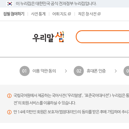
이 누리집은 대한민국 공식 전자정부 누리집입니다.
집필 참여하기
사전 통계
어휘 지도
작은 창 사전
이용 약관 동의
휴대폰 인증
01
02
0
국립국어원에서 제공하는 국어사전(‘우리말샘’, ‘표준국어대사전’) 누리집은 통
전’의 회원 서비스를 이용하실 수 있습니다.
만 14세 미만인 회원은 보호자(법정대리인)의 동의를 받은 후에 가입하여 주시