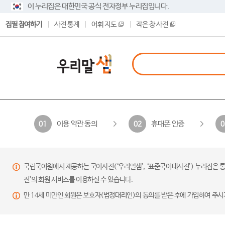
이 누리집은 대한민국 공식 전자정부 누리집입니다.
집필 참여하기
사전 통계
어휘 지도
작은 창 사전
이용 약관 동의
휴대폰 인증
01
02
0
국립국어원에서 제공하는 국어사전(‘우리말샘’, ‘표준국어대사전’) 누리집은 통
전’의 회원 서비스를 이용하실 수 있습니다.
만 14세 미만인 회원은 보호자(법정대리인)의 동의를 받은 후에 가입하여 주시