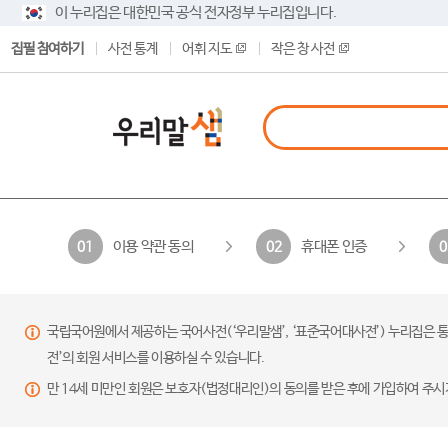
이 누리집은 대한민국 공식 전자정부 누리집입니다.
집필 참여하기
사전 통계
어휘 지도
작은 창 사전
이용 약관 동의
휴대폰 인증
01
02
0
국립국어원에서 제공하는 국어사전(‘우리말샘’, ‘표준국어대사전’) 누리집은 통
전’의 회원 서비스를 이용하실 수 있습니다.
만 14세 미만인 회원은 보호자(법정대리인)의 동의를 받은 후에 가입하여 주시