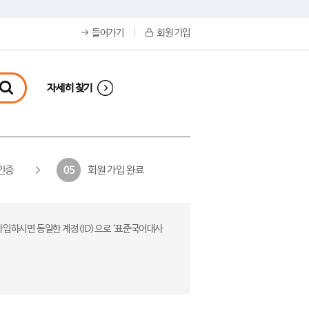
들어가기
회원 가입
자세히 찾기
인증
회원 가입 완료
05
가입하시면 동일한 계정(ID)으로 ‘표준국어대사