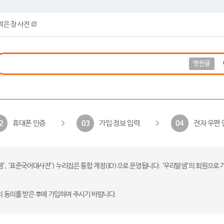
작은 창 사전
옛한글
휴대폰 인증
가입 정보 입력
전자 우편 
2
03
04
 ‘표준국어대사전’) 누리집은 통합 계정(ID)으로 운영됩니다. ‘우리말샘’의 회원으로 
의 동의를 받은 후에 가입하여 주시기 바랍니다.