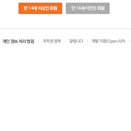
만 14세 이상인 회원
만 14세 미만인 회원
개인 정보 처리 방침
저작권 정책
알립니다
개발 지원(Open API)