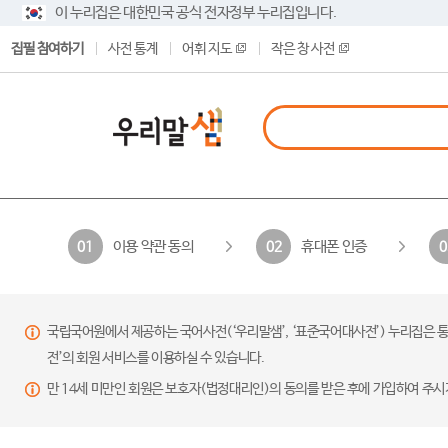
이 누리집은 대한민국 공식 전자정부 누리집입니다.
집필 참여하기
사전 통계
어휘 지도
작은 창 사전
이용 약관 동의
휴대폰 인증
01
02
0
국립국어원에서 제공하는 국어사전(‘우리말샘’, ‘표준국어대사전’) 누리집은 통
전’의 회원 서비스를 이용하실 수 있습니다.
만 14세 미만인 회원은 보호자(법정대리인)의 동의를 받은 후에 가입하여 주시