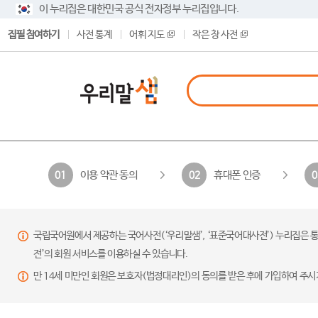
이 누리집은 대한민국 공식 전자정부 누리집입니다.
집필 참여하기
사전 통계
어휘 지도
작은 창 사전
이용 약관 동의
휴대폰 인증
01
02
0
국립국어원에서 제공하는 국어사전(‘우리말샘’, ‘표준국어대사전’) 누리집은 통
전’의 회원 서비스를 이용하실 수 있습니다.
만 14세 미만인 회원은 보호자(법정대리인)의 동의를 받은 후에 가입하여 주시