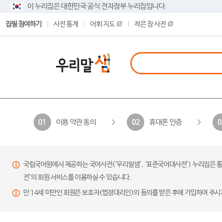
이 누리집은 대한민국 공식 전자정부 누리집입니다.
집필 참여하기
사전 통계
어휘 지도
작은 창 사전
이용 약관 동의
휴대폰 인증
01
02
0
국립국어원에서 제공하는 국어사전(‘우리말샘’, ‘표준국어대사전’) 누리집은 통
전’의 회원 서비스를 이용하실 수 있습니다.
만 14세 미만인 회원은 보호자(법정대리인)의 동의를 받은 후에 가입하여 주시