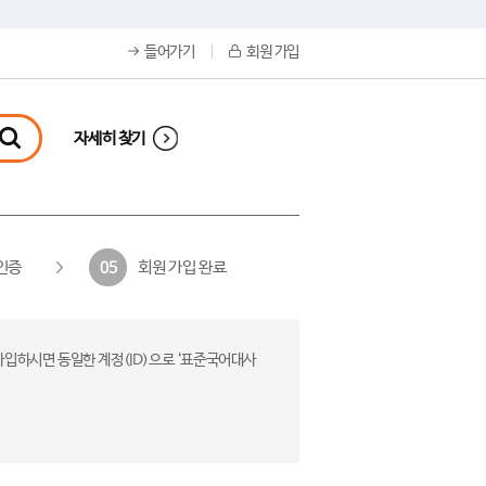
들어가기
회원 가입
자세히 찾기
인증
회원 가입 완료
05
가입하시면 동일한 계정(ID)으로 ‘표준국어대사