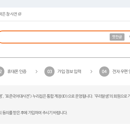
작은 창 사전
옛한글
휴대폰 인증
가입 정보 입력
전자 우편 
2
03
04
 ‘표준국어대사전’) 누리집은 통합 계정(ID)으로 운영됩니다. ‘우리말샘’의 회원으로 
의 동의를 받은 후에 가입하여 주시기 바랍니다.