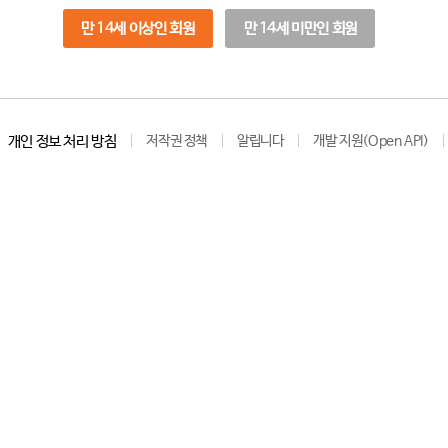
만 14세 이상인 회원
만 14세 미만인 회원
개인 정보 처리 방침
저작권 정책
알립니다
개발 지원(Open API)