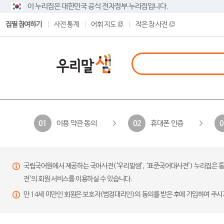
이 누리집은 대한민국 공식 전자정부 누리집입니다.
집필 참여하기
사전 통계
어휘 지도
작은 창 사전
이용 약관 동의
휴대폰 인증
01
02
0
국립국어원에서 제공하는 국어사전(‘우리말샘’, ‘표준국어대사전’) 누리집은 통
전’의 회원 서비스를 이용하실 수 있습니다.
만 14세 미만인 회원은 보호자(법정대리인)의 동의를 받은 후에 가입하여 주시