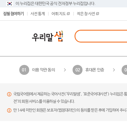
이 누리집은 대한민국 공식 전자정부 누리집입니다.
집필 참여하기
사전 통계
어휘 지도
작은 창 사전
이용 약관 동의
휴대폰 인증
01
02
0
국립국어원에서 제공하는 국어사전(‘우리말샘’, ‘표준국어대사전’) 누리집은 통
전’의 회원 서비스를 이용하실 수 있습니다.
만 14세 미만인 회원은 보호자(법정대리인)의 동의를 받은 후에 가입하여 주시