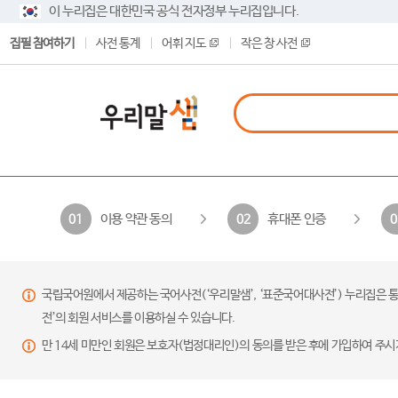
이 누리집은 대한민국 공식 전자정부 누리집입니다.
집필 참여하기
사전 통계
어휘 지도
작은 창 사전
이용 약관 동의
휴대폰 인증
01
02
0
국립국어원에서 제공하는 국어사전(‘우리말샘’, ‘표준국어대사전’) 누리집은 통
전’의 회원 서비스를 이용하실 수 있습니다.
만 14세 미만인 회원은 보호자(법정대리인)의 동의를 받은 후에 가입하여 주시