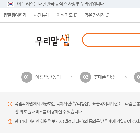
이 누리집은 대한민국 공식 전자정부 누리집입니다.
집필 참여하기
사전 통계
어휘 지도
작은 창 사전
이용 약관 동의
휴대폰 인증
01
02
0
국립국어원에서 제공하는 국어사전(‘우리말샘’, ‘표준국어대사전’) 누리집은 통
전’의 회원 서비스를 이용하실 수 있습니다.
만 14세 미만인 회원은 보호자(법정대리인)의 동의를 받은 후에 가입하여 주시