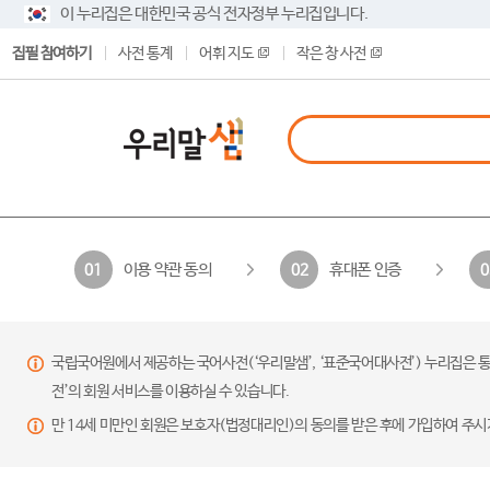
이 누리집은 대한민국 공식 전자정부 누리집입니다.
집필 참여하기
사전 통계
어휘 지도
작은 창 사전
이용 약관 동의
휴대폰 인증
01
02
0
국립국어원에서 제공하는 국어사전(‘우리말샘’, ‘표준국어대사전’) 누리집은 통
전’의 회원 서비스를 이용하실 수 있습니다.
만 14세 미만인 회원은 보호자(법정대리인)의 동의를 받은 후에 가입하여 주시