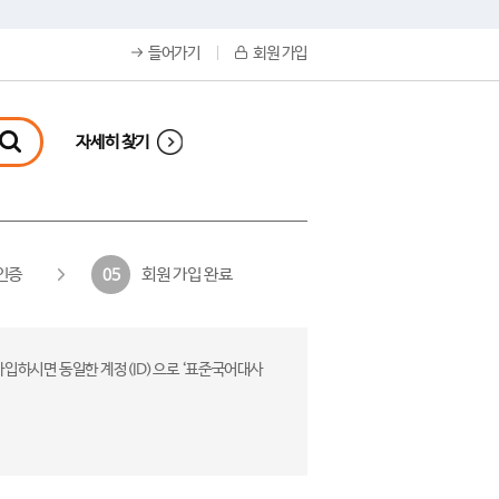
들어가기
회원 가입
자세히 찾기
인증
회원 가입 완료
05
가입하시면 동일한 계정(ID)으로 ‘표준국어대사