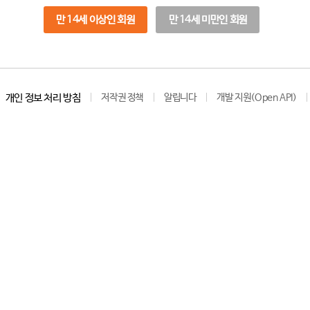
만 14세 이상인 회원
만 14세 미만인 회원
개인 정보 처리 방침
저작권 정책
알립니다
개발 지원(Open API)