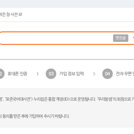
작은 창 사전
옛한글
휴대폰 인증
가입 정보 입력
전자 우편 
2
03
04
 ‘표준국어대사전’) 누리집은 통합 계정(ID)으로 운영됩니다. ‘우리말샘’의 회원으로 
의 동의를 받은 후에 가입하여 주시기 바랍니다.