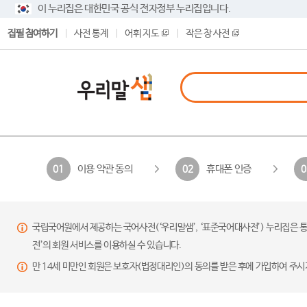
이 누리집은 대한민국 공식 전자정부 누리집입니다.
집필 참여하기
사전 통계
어휘 지도
작은 창 사전
이용 약관 동의
휴대폰 인증
01
02
0
국립국어원에서 제공하는 국어사전(‘우리말샘’, ‘표준국어대사전’) 누리집은 통
전’의 회원 서비스를 이용하실 수 있습니다.
만 14세 미만인 회원은 보호자(법정대리인)의 동의를 받은 후에 가입하여 주시