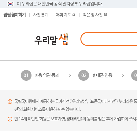
이 누리집은 대한민국 공식 전자정부 누리집입니다.
집필 참여하기
사전 통계
어휘 지도
작은 창 사전
이용 약관 동의
휴대폰 인증
01
02
0
국립국어원에서 제공하는 국어사전(‘우리말샘’, ‘표준국어대사전’) 누리집은 통
전’의 회원 서비스를 이용하실 수 있습니다.
만 14세 미만인 회원은 보호자(법정대리인)의 동의를 받은 후에 가입하여 주시