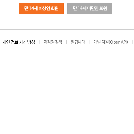
만 14세 이상인 회원
만 14세 미만인 회원
개인 정보 처리 방침
저작권 정책
알립니다
개발 지원(Open API)