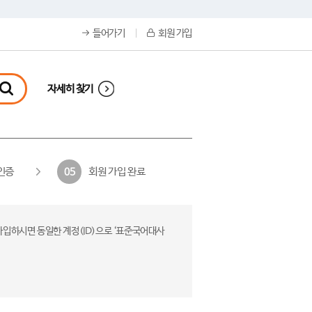
들어가기
회원 가입
자세히 찾기
인증
회원 가입 완료
05
가입하시면 동일한 계정(ID)으로 ‘표준국어대사