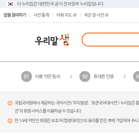
이 누리집은 대한민국 공식 전자정부 누리집입니다.
집필 참여하기
사전 통계
어휘 지도
작은 창 사전
이용 약관 동의
휴대폰 인증
01
02
0
국립국어원에서 제공하는 국어사전(‘우리말샘’, ‘표준국어대사전’) 누리집은 통
전’의 회원 서비스를 이용하실 수 있습니다.
만 14세 미만인 회원은 보호자(법정대리인)의 동의를 받은 후에 가입하여 주시