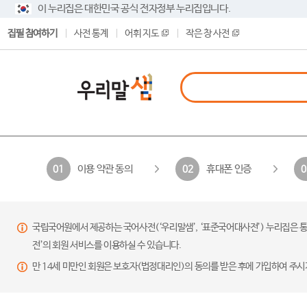
이 누리집은 대한민국 공식 전자정부 누리집입니다.
집필 참여하기
사전 통계
어휘 지도
작은 창 사전
이용 약관 동의
휴대폰 인증
01
02
0
국립국어원에서 제공하는 국어사전(‘우리말샘’, ‘표준국어대사전’) 누리집은 통
전’의 회원 서비스를 이용하실 수 있습니다.
만 14세 미만인 회원은 보호자(법정대리인)의 동의를 받은 후에 가입하여 주시