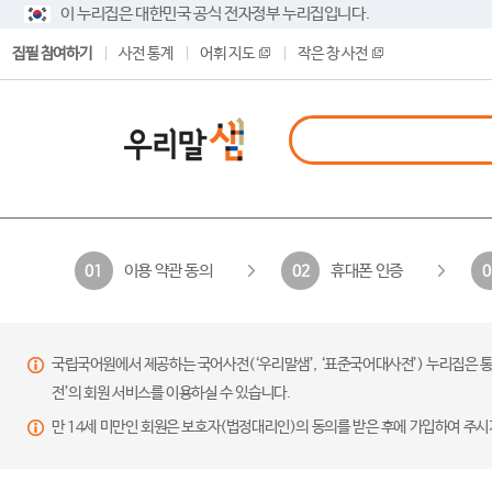
이 누리집은 대한민국 공식 전자정부 누리집입니다.
집필 참여하기
사전 통계
어휘 지도
작은 창 사전
이용 약관 동의
휴대폰 인증
01
02
0
국립국어원에서 제공하는 국어사전(‘우리말샘’, ‘표준국어대사전’) 누리집은 통
전’의 회원 서비스를 이용하실 수 있습니다.
만 14세 미만인 회원은 보호자(법정대리인)의 동의를 받은 후에 가입하여 주시