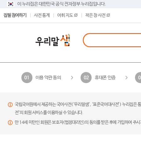
이 누리집은 대한민국 공식 전자정부 누리집입니다.
집필 참여하기
사전 통계
어휘 지도
작은 창 사전
이용 약관 동의
휴대폰 인증
01
02
0
국립국어원에서 제공하는 국어사전(‘우리말샘’, ‘표준국어대사전’) 누리집은 통
전’의 회원 서비스를 이용하실 수 있습니다.
만 14세 미만인 회원은 보호자(법정대리인)의 동의를 받은 후에 가입하여 주시