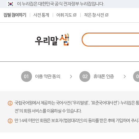
이 누리집은 대한민국 공식 전자정부 누리집입니다.
집필 참여하기
사전 통계
어휘 지도
작은 창 사전
이용 약관 동의
휴대폰 인증
01
02
0
국립국어원에서 제공하는 국어사전(‘우리말샘’, ‘표준국어대사전’) 누리집은 통
전’의 회원 서비스를 이용하실 수 있습니다.
만 14세 미만인 회원은 보호자(법정대리인)의 동의를 받은 후에 가입하여 주시