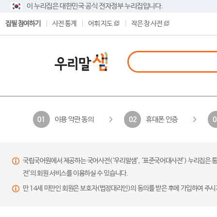
이 누리집은 대한민국 공식 전자정부 누리집입니다.
집필 참여하기
사전 통계
어휘 지도
작은 창 사전
이용 약관 동의
휴대폰 인증
01
02
0
국립국어원에서 제공하는 국어사전(‘우리말샘’, ‘표준국어대사전’) 누리집은 통
전’의 회원 서비스를 이용하실 수 있습니다.
만 14세 미만인 회원은 보호자(법정대리인)의 동의를 받은 후에 가입하여 주시