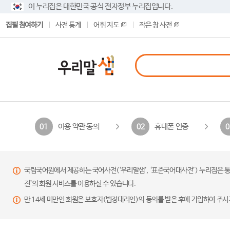
이 누리집은 대한민국 공식 전자정부 누리집입니다.
집필 참여하기
사전 통계
어휘 지도
작은 창 사전
이용 약관 동의
휴대폰 인증
01
02
0
국립국어원에서 제공하는 국어사전(‘우리말샘’, ‘표준국어대사전’) 누리집은 통
전’의 회원 서비스를 이용하실 수 있습니다.
만 14세 미만인 회원은 보호자(법정대리인)의 동의를 받은 후에 가입하여 주시