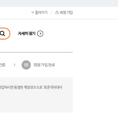
들어가기
회원 가입
자세히 찾기
인증
회원 가입 완료
05
가입하시면 동일한 계정(ID)으로 ‘표준국어대사