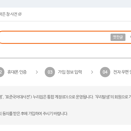
작은 창 사전
옛한글
휴대폰 인증
가입 정보 입력
전자 우편 
2
03
04
 ‘표준국어대사전’) 누리집은 통합 계정(ID)으로 운영됩니다. ‘우리말샘’의 회원으로 
의 동의를 받은 후에 가입하여 주시기 바랍니다.