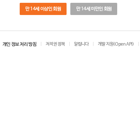
만 14세 이상인 회원
만 14세 미만인 회원
개인 정보 처리 방침
저작권 정책
알립니다
개발 지원(Open API)