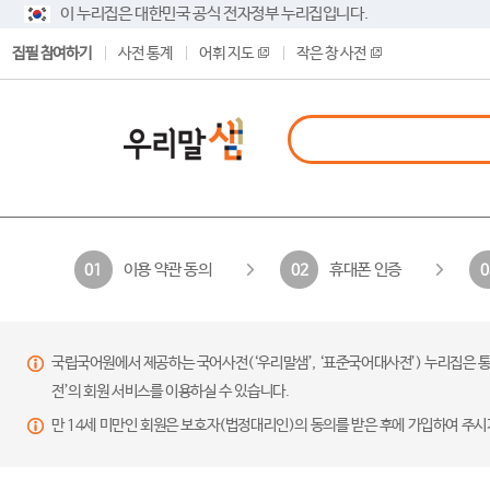
이 누리집은 대한민국 공식 전자정부 누리집입니다.
집필 참여하기
사전 통계
어휘 지도
작은 창 사전
이용 약관 동의
휴대폰 인증
01
02
0
국립국어원에서 제공하는 국어사전(‘우리말샘’, ‘표준국어대사전’) 누리집은 통
전’의 회원 서비스를 이용하실 수 있습니다.
만 14세 미만인 회원은 보호자(법정대리인)의 동의를 받은 후에 가입하여 주시