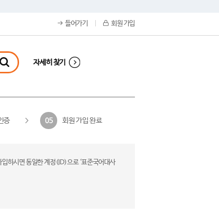
들어가기
회원 가입
자세히 찾기
인증
회원 가입 완료
05
가입하시면 동일한 계정(ID)으로 ‘표준국어대사