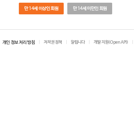
만 14세 이상인 회원
만 14세 미만인 회원
개인 정보 처리 방침
저작권 정책
알립니다
개발 지원(Open API)