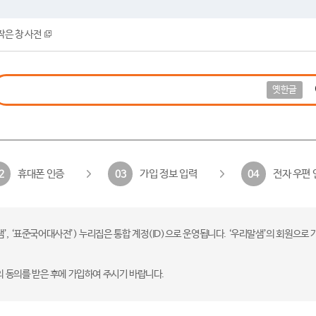
작은 창 사전
옛한글
휴대폰 인증
가입 정보 입력
전자 우편 
2
03
04
 ‘표준국어대사전’) 누리집은 통합 계정(ID)으로 운영됩니다. ‘우리말샘’의 회원으로 
의 동의를 받은 후에 가입하여 주시기 바랍니다.