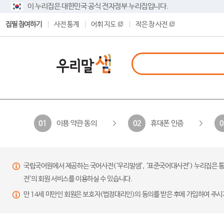
이 누리집은 대한민국 공식 전자정부 누리집입니다.
집필 참여하기
사전 통계
어휘 지도
작은 창 사전
이용 약관 동의
휴대폰 인증
01
02
0
국립국어원에서 제공하는 국어사전(‘우리말샘’, ‘표준국어대사전’) 누리집은 통
전’의 회원 서비스를 이용하실 수 있습니다.
만 14세 미만인 회원은 보호자(법정대리인)의 동의를 받은 후에 가입하여 주시