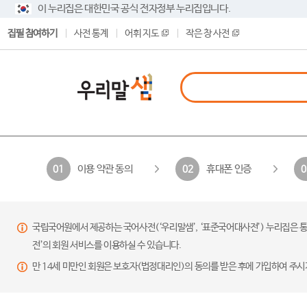
이 누리집은 대한민국 공식 전자정부 누리집입니다.
집필 참여하기
사전 통계
어휘 지도
작은 창 사전
이용 약관 동의
휴대폰 인증
01
02
0
국립국어원에서 제공하는 국어사전(‘우리말샘’, ‘표준국어대사전’) 누리집은 통
전’의 회원 서비스를 이용하실 수 있습니다.
만 14세 미만인 회원은 보호자(법정대리인)의 동의를 받은 후에 가입하여 주시