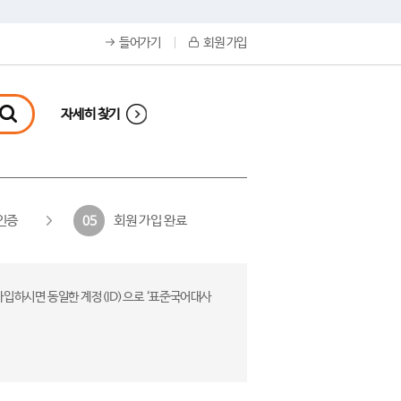
들어가기
회원 가입
자세히 찾기
인증
회원 가입 완료
05
가입하시면 동일한 계정(ID)으로 ‘표준국어대사