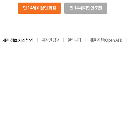
만 14세 이상인 회원
만 14세 미만인 회원
개인 정보 처리 방침
저작권 정책
알립니다
개발 지원(Open API)