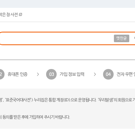
작은 창 사전
옛한글
휴대폰 인증
가입 정보 입력
전자 우편 
2
03
04
 ‘표준국어대사전’) 누리집은 통합 계정(ID)으로 운영됩니다. ‘우리말샘’의 회원으로 
의 동의를 받은 후에 가입하여 주시기 바랍니다.