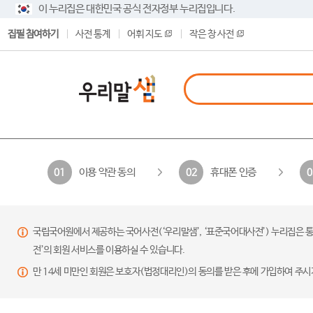
이 누리집은 대한민국 공식 전자정부 누리집입니다.
집필 참여하기
사전 통계
어휘 지도
작은 창 사전
이용 약관 동의
휴대폰 인증
01
02
0
국립국어원에서 제공하는 국어사전(‘우리말샘’, ‘표준국어대사전’) 누리집은 통
전’의 회원 서비스를 이용하실 수 있습니다.
만 14세 미만인 회원은 보호자(법정대리인)의 동의를 받은 후에 가입하여 주시