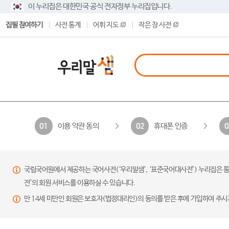
이 누리집은 대한민국 공식 전자정부 누리집입니다.
집필 참여하기
사전 통계
어휘 지도
작은 창 사전
이용 약관 동의
휴대폰 인증
01
02
0
국립국어원에서 제공하는 국어사전(‘우리말샘’, ‘표준국어대사전’) 누리집은 통
전’의 회원 서비스를 이용하실 수 있습니다.
만 14세 미만인 회원은 보호자(법정대리인)의 동의를 받은 후에 가입하여 주시