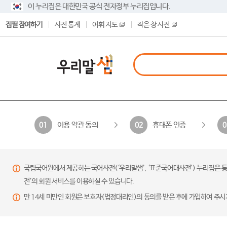
이 누리집은 대한민국 공식 전자정부 누리집입니다.
집필 참여하기
사전 통계
어휘 지도
작은 창 사전
이용 약관 동의
휴대폰 인증
01
02
0
국립국어원에서 제공하는 국어사전(‘우리말샘’, ‘표준국어대사전’) 누리집은 통
전’의 회원 서비스를 이용하실 수 있습니다.
만 14세 미만인 회원은 보호자(법정대리인)의 동의를 받은 후에 가입하여 주시