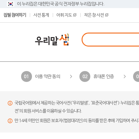
이 누리집은 대한민국 공식 전자정부 누리집입니다.
집필 참여하기
사전 통계
어휘 지도
작은 창 사전
이용 약관 동의
휴대폰 인증
01
02
0
국립국어원에서 제공하는 국어사전(‘우리말샘’, ‘표준국어대사전’) 누리집은 통
전’의 회원 서비스를 이용하실 수 있습니다.
만 14세 미만인 회원은 보호자(법정대리인)의 동의를 받은 후에 가입하여 주시