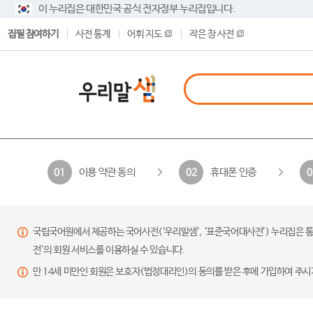
이 누리집은 대한민국 공식 전자정부 누리집입니다.
집필 참여하기
사전 통계
어휘 지도
작은 창 사전
이용 약관 동의
휴대폰 인증
01
02
0
국립국어원에서 제공하는 국어사전(‘우리말샘’, ‘표준국어대사전’) 누리집은 통
전’의 회원 서비스를 이용하실 수 있습니다.
만 14세 미만인 회원은 보호자(법정대리인)의 동의를 받은 후에 가입하여 주시